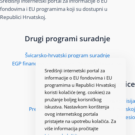
Središnji internetski portal za informacije o EU
fondovima i EU programima koji su dostupni u
Republici Hrvatskoj.
Drugi programi suradnje
Švicarsko-hrvatski program suradnje
EGP financijski mehanizam i Norveški financijski
Središnji internetski portal za
mehanizam
informacije o EU fondovima i EU
Korisne poveznice
programima u Republici Hrvatskoj
koristi kolačiće (eng. cookies) za
pružanje boljeg korisničkog
Europska komisija
iskustva. Nastavkom korištenja
Predstavništvo Europske komisije u Hrvatskoj
ovog internetskog portala
Kohesio
pristajete na upotrebu kolačića. Za
više informacija pročitajte