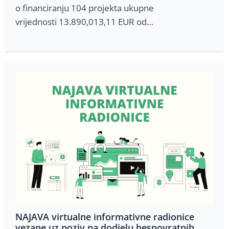
o financiranju 104 projekta ukupne
vrijednosti 13.890,013,11 EUR od…
NAJAVA virtualne informativne radionice
vezane uz poziv na dodjelu bespovratnih