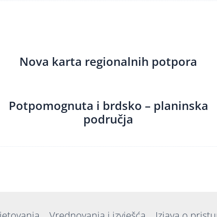
Nova karta regionalnih potpora
Potpomognuta i brdsko – planinska
područja
jetovanja
Vrednovanja i izvješća
Izjava o prist