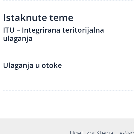
Istaknute teme
ITU – Integrirana teritorijalna
ulaganja
Ulaganja u otoke
Uvjeti korištenja
e-Sav