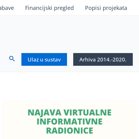
abave
Financijski pregled
Popisi projekata
Search
Ulaz u sustav
Arhiva 2014.-2020.