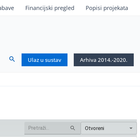
abave
Financijski pregled
Popisi projekata
Search
Ulaz u sustav
Arhiva 2014.-2020.