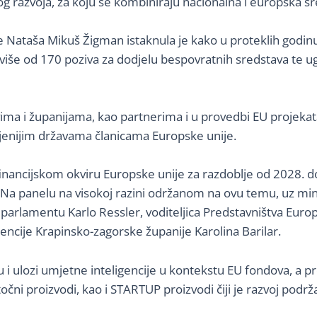
g razvoja, za koju se kombiniraju nacionalna i europska s
je Nataša Mikuš Žigman istaknula je kako u proteklih godi
 više od 170 poziva za dodjelu bespovratnih sredstava te ug
ma i županijama, kao partnerima i u provedbi EU projekata
ijenijim državama članicama Europske unije.
nancijskom okviru Europske unije za razdoblje od 2028. do
Na panelu na visokoj razini održanom na ovu temu, uz mini
parlamentu Karlo Ressler, voditeljica Predstavništva Europ
gencije Krapinsko-zagorske županije Karolina Barilar.
i ulozi umjetne inteligencije u kontekstu EU fondova, a pr
čni proizvodi, kao i STARTUP proizvodi čiji je razvoj podr