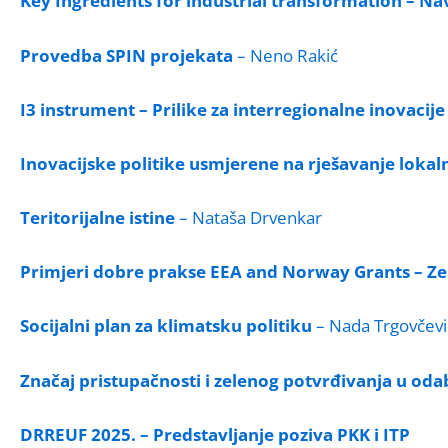
Key Ingredients for industrial transformation – Na
Provedba SPIN projekata
– Neno Rakić
I3 instrument – Prilike za interregionalne inovac
Inovacijske politike usmjerene na rješavanje lokal
Teritorijalne istine
– Nataša Drvenkar
Primjeri dobre prakse EEA and Norway Grants – Zele
Socijalni plan za klimatsku politiku
– Nada Trgovčevi
Značaj pristupačnosti i zelenog potvrđivanja u odab
DRREUF 2025. – Predstavljanje poziva PKK i ITP