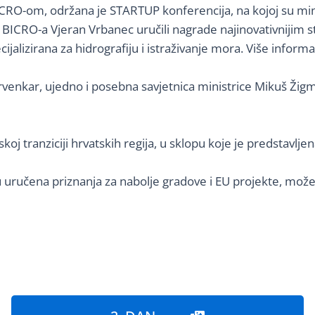
O-om, održana je STARTUP konferencija, na kojoj su minis
CRO-a Vjeran Vrbanec uručili nagrade najinovativnijim s
specijalizirana za hidrografiju i istraživanje mora. Više inf
enkar, ujedno i posebna savjetnica ministrice Mikuš Žigman
skoj tranziciji hrvatskih regija, u sklopu koje je predstavlj
u uručena priznanja za nabolje gradove i EU projekte, mož