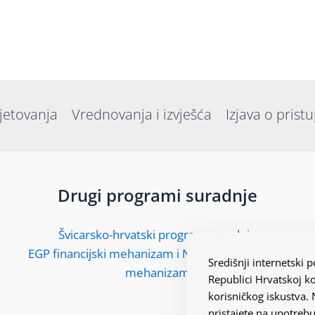
jetovanja
Vrednovanja i izvješća
Izjava o prist
Drugi programi suradnje
Švicarsko-hrvatski program suradnje
EGP financijski mehanizam i Norveški financijski
Središnji internetski
mehanizam
Republici Hrvatskoj ko
korisničkog iskustva.
pristajete na upotrebu