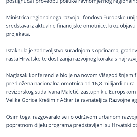
postignuća i provedbu politike ravnomjernog regionalno
Ministrica regionalnoga razvoja i fondova Europske uni
sredstava iz aktualne financijske omotnice, kroz objavu
projekata.
Istaknula je zadovoljstvo suradnjom s općinama, gradovi
rasta Hrvatske te dostizanja razvojnog koraka s najrazv
Naglasak konferencije bio je na novom Višegodišnjem fi
predložena nacionalna omotnica od 16,8 milijardi eura. 
revizorskog suda Ivana Maletić, zastupnik u Europskom 
Velike Gorice Krešimir Ačkar te ravnateljica Razvojne a
Osim toga, razgovaralo se i o održivom urbanom razvoju 
popratnom dijelu programa predstavljeni su Hrvatski oto