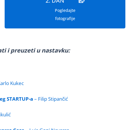
2. DAN
Pogledajte
fotografije
ti i preuzeti u nastavku:
arlo Kukec
ijeg STARTUP-a
– Filip Stipančić
kulić