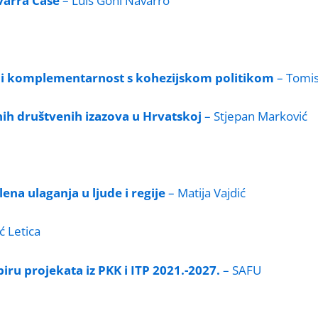
varra Case
– Luis Goni Navarro
ije i komplementarnost s kohezijskom politikom
– Tomis
nih društvenih izazova u Hrvatskoj
– Stjepan Marković
na ulaganja u ljude i regije
– Matija Vajdić
ć Letica
iru projekata iz PKK i ITP 2021.-2027.
– SAFU