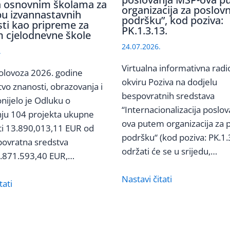
 osnovnim školama za
organizacija za poslov
u izvannastavnih
podršku”, kod poziva:
sti kao pripreme za
PK.1.3.13.
 cjelodnevne škole
24.07.2026.
.
Virtualna informativna radi
olovoza 2026. godine
okviru Poziva na dodjelu
tvo znanosti, obrazovanja i
bespovratnih sredstava
nijelo je Odluku o
“Internacionalizacija poslo
nju 104 projekta ukupne
ova putem organizacija za 
ti 13.890,013,11 EUR od
podršku“ (kod poziva: PK.1.
povratna sredstva
održati će se u srijedu,…
3.871.593,40 EUR,…
Nastavi čitati
tati