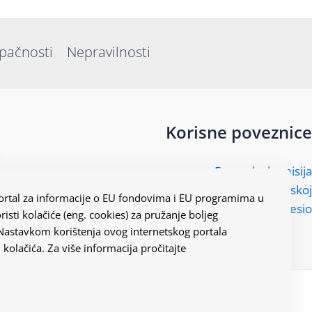
upačnosti
Nepravilnosti
Korisne poveznice
Europska komisija
Predstavništvo Europske komisije u Hrvatskoj
 portal za informacije o EU fondovima i EU programima u
Kohesio
risti kolačiće (eng. cookies) za pružanje boljeg
 Nastavkom korištenja ovog internetskog portala
 kolačića. Za više informacija pročitajte