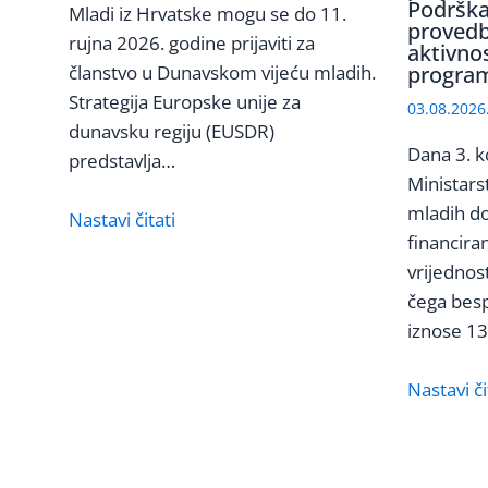
Podrška
Mladi iz Hrvatske mogu se do 11.
provedb
rujna 2026. godine prijaviti za
aktivno
članstvo u Dunavskom vijeću mladih.
program
Strategija Europske unije za
03.08.2026
dunavsku regiju (EUSDR)
Dana 3. k
predstavlja…
Ministars
mladih do
Nastavi čitati
financira
vrijednos
čega bes
iznose 1
Nastavi či