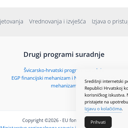
jetovanja
Vrednovanja i izvješća
Izjava o prist
Drugi programi suradnje
Švicarsko-hrvatski program suradnje
EGP financijski mehanizam i Norveški financijski
Središnji internetski
mehanizam
Republici Hrvatskoj ko
korisničkog iskustva.
pristajete na upotrebu
Izjavu o kolačićima
.
Copyright ©2026 - EU fondovi Hrvatska
Prihvati