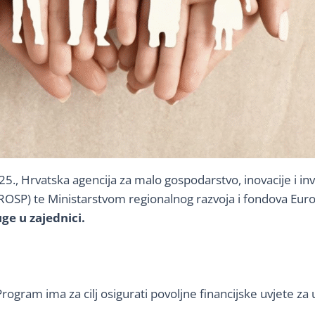
5., Hrvatska agencija za malo gospodarstvo, inovacije i i
e (MROSP) te Ministarstvom regionalnog razvoja i fondova E
ge u zajednici.
 Program ima za cilj osigurati povoljne financijske uvjete z