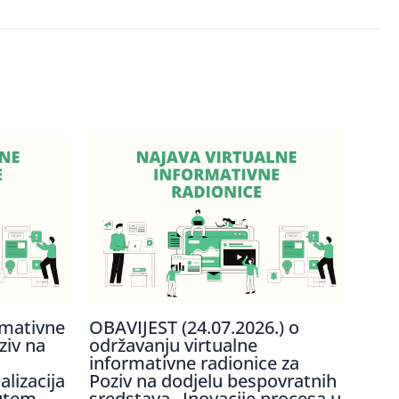
rmativne
OBAVIJEST (24.07.2026.) o
ziv na
održavanju virtualne
informativne radionice za
lizacija
Poziv na dodjelu bespovratnih
utem
sredstava „Inovacije procesa u