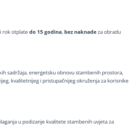
i rok otplate
do 15 godina
,
bez naknade
za obradu
jskih sadržaja, energetsku obnovu stambenih prostora,
g, kvalitetnijeg i pristupačnijeg okruženja za korisnike
 ulaganja u podizanje kvalitete stambenih uvjeta za