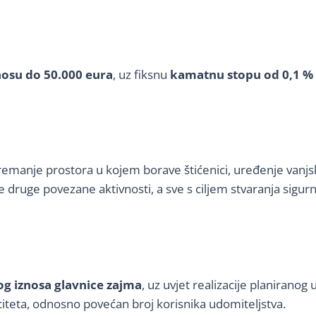
nosu do 50.000 eura
, uz fiksnu
kamatnu stopu od 0,1 %
opremanje prostora u kojem borave štićenici, uređenje van
ge povezane aktivnosti, a sve s ciljem stvaranja sigurnije
og iznosa glavnice zajma
, uz uvjet realizacije planiranog
citeta, odnosno povećan broj korisnika udomiteljstva.