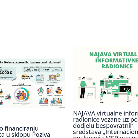
NAJAVA virtualne info
radionice vezane uz po
dodjelu bespovratnih
o financiranju
sredstava „Internaciona
ta u sklopu Poziva
poslovanja MSP-ova p