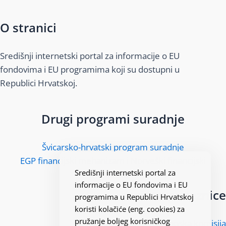
O stranici
Središnji internetski portal za informacije o EU
fondovima i EU programima koji su dostupni u
Republici Hrvatskoj.
Drugi programi suradnje
Švicarsko-hrvatski program suradnje
EGP financijski mehanizam i Norveški financijski
Središnji internetski portal za
mehanizam
informacije o EU fondovima i EU
Korisne poveznice
programima u Republici Hrvatskoj
koristi kolačiće (eng. cookies) za
pružanje boljeg korisničkog
Europska komisija