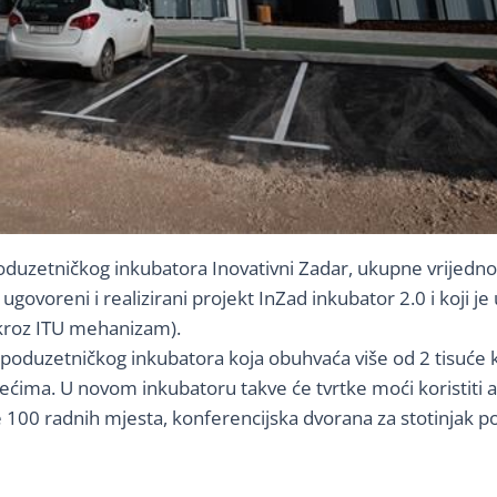
duzetničkog inkubatora Inovativni Zadar, ukupne vrijednos
ugovoreni i realizirani projekt InZad inkubator 2.0 i koji j
 kroz ITU mehanizam).
poduzetničkog inkubatora koja obuhvaća više od 2 tisuće k
zećima. U novom inkubatoru takve će tvrtke moći koristiti
 100 radnih mjesta, konferencijska dvorana za stotinjak pos