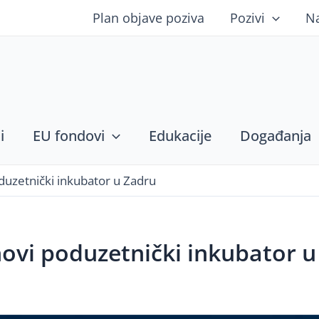
Plan objave poziva
Pozivi
N
i
EU fondovi
Edukacije
Događanja
duzetnički inkubator u Zadru
novi poduzetnički inkubator u