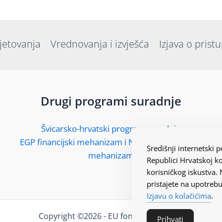
jetovanja
Vrednovanja i izvješća
Izjava o prist
Drugi programi suradnje
Švicarsko-hrvatski program suradnje
EGP financijski mehanizam i Norveški financijski
Središnji internetski
mehanizam
Republici Hrvatskoj ko
korisničkog iskustva.
pristajete na upotrebu
Izjavu o kolačićima
.
Copyright ©2026 - EU fondovi Hrvatska
Prihvati