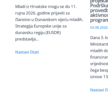
projeka
Podrška
Mladi iz Hrvatske mogu se do 11.
provedb
rujna 2026. godine prijaviti za
aktivno
članstvo u Dunavskom vijeću mladih.
program
Strategija Europske unije za
03.08.2026
dunavsku regiju (EUSDR)
Dana 3. k
predstavlja…
Ministars
mladih do
Nastavi čitati
financira
vrijednos
čega bes
iznose 1
Nastavi či