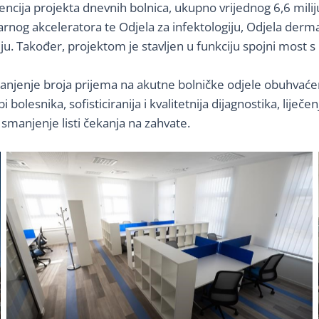
rencija projekta dnevnih bolnica, ukupno vrijednog 6,6 mi
og akceleratora te Odjela za infektologiju, Odjela dermato
ju. Također, projektom je stavljen u funkciju spojni most s
smanjenje broja prijema na akutne bolničke odjele obuhva
bi bolesnika, sofisticiranija i kvalitetnija dijagnostika, l
a smanjenje listi čekanja na zahvate.
No Caption