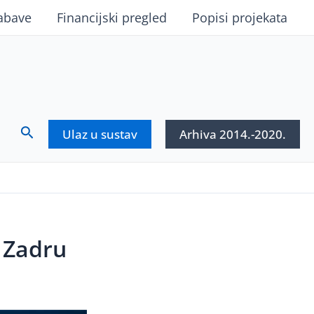
abave
Financijski pregled
Popisi projekata
Search
Ulaz u sustav
Arhiva 2014.-2020.
 Zadru