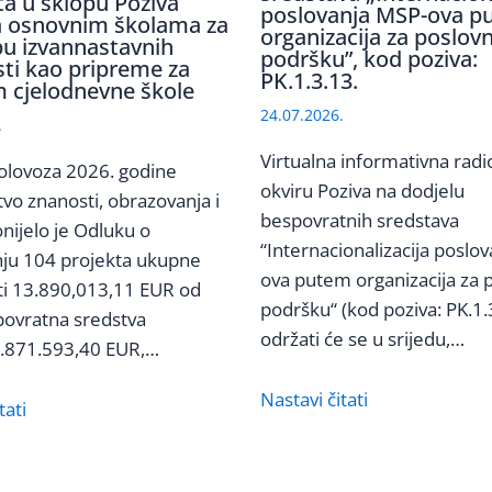
ta u sklopu Poziva
poslovanja MSP-ova p
 osnovnim školama za
organizacija za poslov
u izvannastavnih
podršku”, kod poziva:
sti kao pripreme za
PK.1.3.13.
 cjelodnevne škole
24.07.2026.
.
Virtualna informativna radi
olovoza 2026. godine
okviru Poziva na dodjelu
tvo znanosti, obrazovanja i
bespovratnih sredstava
nijelo je Odluku o
“Internacionalizacija poslo
nju 104 projekta ukupne
ova putem organizacija za 
ti 13.890,013,11 EUR od
podršku“ (kod poziva: PK.1.
povratna sredstva
održati će se u srijedu,…
3.871.593,40 EUR,…
Nastavi čitati
tati