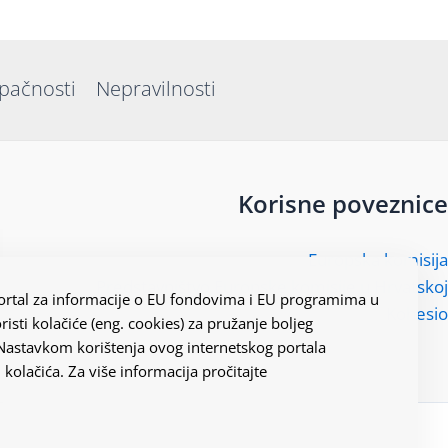
upačnosti
Nepravilnosti
Korisne poveznice
Europska komisija
Predstavništvo Europske komisije u Hrvatskoj
 portal za informacije o EU fondovima i EU programima u
Kohesio
risti kolačiće (eng. cookies) za pružanje boljeg
 Nastavkom korištenja ovog internetskog portala
 kolačića. Za više informacija pročitajte