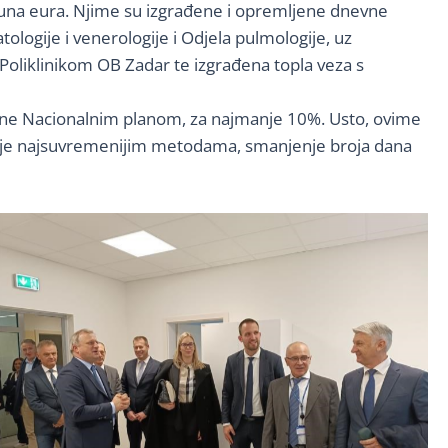
lijuna eura. Njime su izgrađene i opremljene dnevne
logije i venerologije i Odjela pulmologije, uz
 Poliklinikom OB Zadar te izgrađena topla veza s
ćene Nacionalnim planom, za najmanje 10%. Usto, ovime
iječenje najsuvremenijim metodama, smanjenje broja dana
No Caption