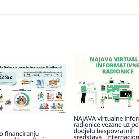
NAJAVA virtualne info
radionice vezane uz po
dodjelu bespovratnih
o financiranju
sredstava „Internaciona