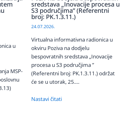
utem
sredstava „Inovacije procesa u
nu
S3 područjima” (Referentni
broj: PK.1.3.11.)
24.07.2026.
Virtualna informativna radionica u
onica u
okviru Poziva na dodjelu
bespovratnih sredstava „Inovacije
procesa u S3 područjima ”
vanja MSP-
(Referentni broj: PK.1.3.11.) održat
poslovnu
će se u utorak, 25.…
3.13)
Nastavi čitati