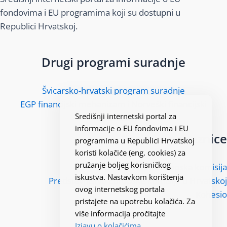
fondovima i EU programima koji su dostupni u
Republici Hrvatskoj.
Drugi programi suradnje
Švicarsko-hrvatski program suradnje
EGP financijski mehanizam i Norveški financijski
Središnji internetski portal za
mehanizam
informacije o EU fondovima i EU
Korisne poveznice
programima u Republici Hrvatskoj
koristi kolačiće (eng. cookies) za
pružanje boljeg korisničkog
Europska komisija
iskustva. Nastavkom korištenja
Predstavništvo Europske komisije u Hrvatskoj
ovog internetskog portala
Kohesio
pristajete na upotrebu kolačića. Za
više informacija pročitajte
Izjavu o kolačićima
.