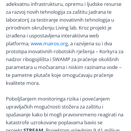
adekvatnu infrastrukturu, opremu i ljudske resurse
za razvoj novih tehnologija za zaštitu Jadrana te
laboratorij za testiranje inovativnih tehnologija u
prirodnom okruženju Living lab. Kroz projekt je
izrađena i uspostavljena interaktivna web
platforma,
www.mairos.org
, a razvijena su i dva
prototipa inovativnih robotskih rješenja – Korkyra za
nadzor ribogojilišta i SWAMP za praćenje okolišnih
parametara u močvarama i niskim razinama vode –
te pametne plutače koje omogućavaju praćenje
kvalitete mora.
Poboljšanjem monitoringa rizika i povećanjem
upravljačkih mogućnosti stožera za zaštitu i
spašavanje kako bi mogli pravovremeno reagirati na
katastrofe uzrokovane poplavama bavio se
projekt
STREAM
. Projektom vrijednim 9,41 milijun