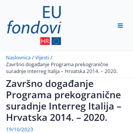
Skip
to
content
Mai
Men
Naslovnica
Vijesti
Završno događanje Programa prekogranične
suradnje Interreg Italija – Hrvatska 2014. – 2020.
Završno događanje
Programa prekogranične
suradnje Interreg Italija –
Hrvatska 2014. – 2020.
19/10/2023