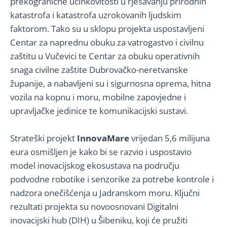
prekogranične učinkovitosti u rješavanju prirodnih
katastrofa i katastrofa uzrokovanih ljudskim
faktorom. Tako su u sklopu projekta uspostavljeni
Centar za naprednu obuku za vatrogastvo i civilnu
zaštitu u Vučevici te Centar za obuku operativnih
snaga civilne zaštite Dubrovačko-neretvanske
županije, a nabavljeni su i sigurnosna oprema, hitna
vozila na kopnu i moru, mobilne zapovjedne i
upravljačke jedinice te komunikacijski sustavi.
Strateški projekt
InnovaMare
vrijedan 5,6 milijuna
eura osmišljen je kako bi se razvio i uspostavio
model inovacijskog ekosustava na području
podvodne robotike i senzorike za potrebe kontrole i
nadzora onečišćenja u Jadranskom moru. Ključni
rezultati projekta su novoosnovani Digitalni
inovacijski hub (DIH) u Šibeniku, koji će pružiti