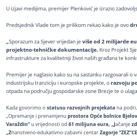
U izjavi medijima, premijer Plenković je izrazio zadovo
Predsjednik Vlade tom je prilikom rekao kako je ovo
dr
„
Sporazum za Sjever vrijedan je
više od 2 milijarde e
projektno-tehničke dokumentacije.
Kroz Projekt Sj
infrastrukture za kvalitetniji život naših građana te ko
Premijer je naglasio kako su na sastanku razgovarali o
industrijsku tranziciju i europske projekte, o
razvoju p
otpada na području gospodarske zone Brezje te o ulaga
Kada govorimo o
statusu razvojnih projekata
na područ
„Opremanje i prenamjenu
prostora Opće bolnice Bjelo
Varaždin“
u vrijednosti od
61 milijuna eura, „J
ačanje
zd
„Z
nanstveno-edukativno-zabavni centar
Zagorje ”ZEZ”