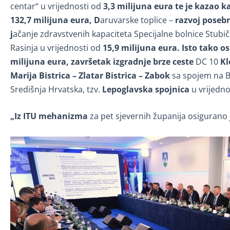
centar“ u vrijednosti od
3,3 milijuna eura te je kazao k
132,7 milijuna eura, D
aruvarske toplice –
razvoj poseb
j
ačanje zdravstvenih kapaciteta Specijalne bolnice Stubič
Rasinja u vrijednosti od
15,9 milijuna eura. Isto tako 
milijuna eura, završetak izgradnje brze ceste
DC 10
Kl
Marija Bistrica – Zlatar Bistrica – Zabok
sa spojem na B
Središnja Hrvatska, tzv.
Lepoglavska spojnica
u vrijedno
„Iz ITU mehanizma
za pet sjevernih županija osigurano