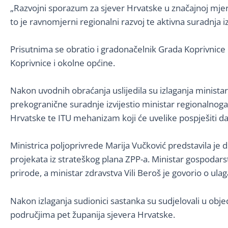
„Razvojni sporazum za sjever Hrvatske u značajnoj mjeri p
to je ravnomjerni regionalni razvoj te aktivna suradnja i
Prisutnima se obratio i gradonačelnik Grada Koprivnice M
Koprivnice i okolne općine.
Nakon uvodnih obraćanja uslijedila su izlaganja minista
prekogranične suradnje izvijestio ministar regionalnog
Hrvatske te ITU mehanizam koji će uvelike pospješiti dal
Ministrica poljoprivrede Marija Vučković predstavila j
projekata iz strateškog plana ZPP-a. Ministar gospodars
prirode, a ministar zdravstva Vili Beroš je govorio o ula
Nakon izlaganja sudionici sastanka su sudjelovali u obje
područjima pet županija sjevera Hrvatske.