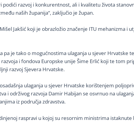
odići razvoj i konkurentnost, ali i kvalitetu života stanovni
zmeđu naših županija“, zaključio je župan.
išel Jakšić koji je obrazložio značenje ITU mehanizma i utj
ra pa je tako o mogućnostima ulaganja u sjever Hrvatske te
a razvoja i fondova Europske unije Šime Erlić koji te tom 
jnji razvoj Sjevera Hrvatske.
e dosadašnja ulaganja u sjever Hrvatske korištenjem poljop
tva i održivog razvoja Damir Habijan se osvrnuo na ulaganj
ganjima iz područja zdravstva.
dinjenoj raspravi u kojoj su resornim ministrima istaknute