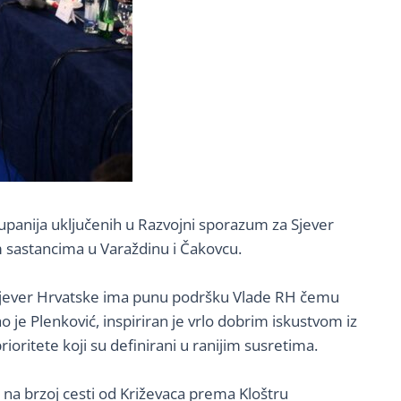
upanija uključenih u Razvojni sporazum za Sjever
im sastancima u Varaždinu i Čakovcu.
o sjever Hrvatske ima punu podršku Vlade RH čemu
o je Plenković, inspiriran je vrlo dobrim iskustvom iz
ioritete koji su definirani u ranijim susretima.
i na brzoj cesti od Križevaca prema Kloštru