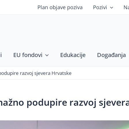
Plan objave poziva
Pozivi
N
i
EU fondovi
Edukacije
Događanja
odupire razvoj sjevera Hrvatske
nažno podupire razvoj sjever