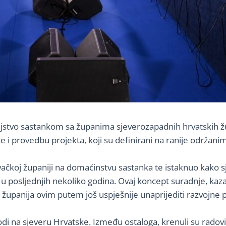
voljstvo sastankom sa županima sjeverozapadnih hrvatskih ž
e i provedbu projekta, koji su definirani na ranije održan
evačkoj županiji na domaćinstvu sastanka te istaknuo kak
ni u posljednjih nekoliko godina. Ovaj koncept suradnje, kaza
 županija ovim putem još uspješnije unaprijediti razvojne pr
vodi na sjeveru Hrvatske. Između ostaloga, krenuli su radov