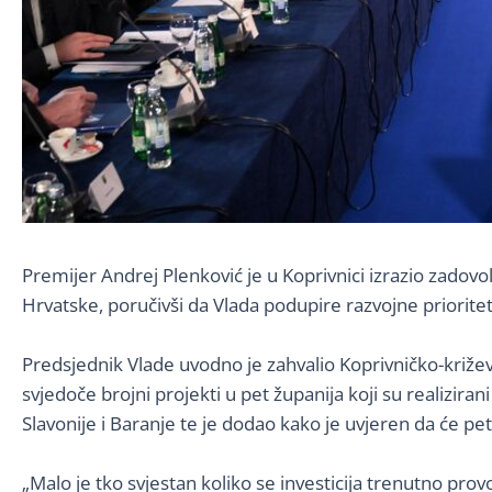
Premijer Andrej Plenković je u Koprivnici izrazio zado
Hrvatske, poručivši da Vlada podupire razvojne prioritet
Predsjednik Vlade uvodno je zahvalio Koprivničko-križ
svjedoče brojni projekti u pet županija koji su realizira
Slavonije i Baranje te je dodao kako je uvjeren da će pet
„Malo je tko svjestan koliko se investicija trenutno pro