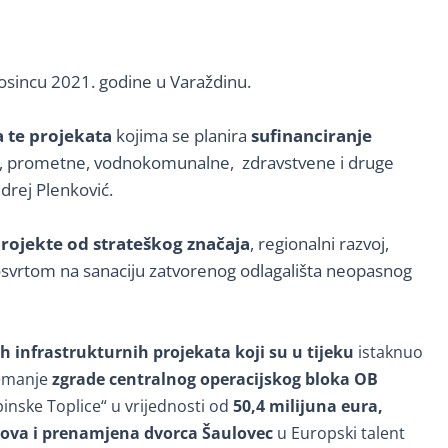
rosincu 2021. godine u Varaždinu.
a te projekata
kojima se planira
sufinanciranje
e, prometne, vodnokomunalne, zdravstvene i druge
drej Plenković.
projekte od strateškog značaja
, regionalni razvoj,
svrtom na sanaciju zatvorenog odlagališta neopasnog
h infrastrukturnih projekata koji su u tijeku
istaknuo
remanje
zgrade centralnog operacijskog bloka OB
inske Toplice“ u vrijednosti od
50,4 milijuna eura,
nova i prenamjena dvorca Šaulovec
u Europski talent