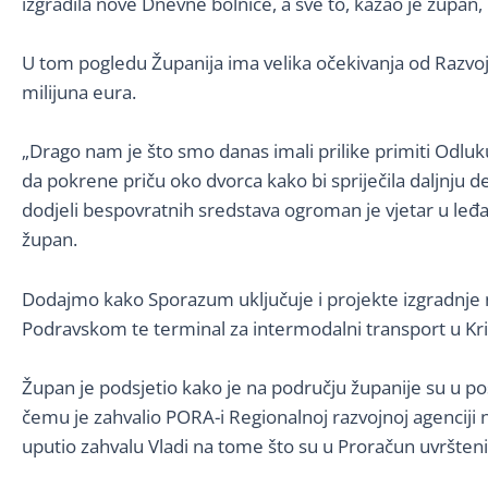
izgradila nove Dnevne bolnice, a sve to, kazao je župan, 
U tom pogledu Županija ima velika očekivanja od Razvojn
milijuna eura.
„Drago nam je što smo danas imali prilike primiti Odluku
da pokrene priču oko dvorca kako bi spriječila daljnju d
dodjeli bespovratnih sredstava ogroman je vjetar u leđa
župan.
Dodajmo kako Sporazum uključuje i projekte izgradnje no
Podravskom te terminal za intermodalni transport u Kr
Župan je podsjetio kako je na području županije su u po
čemu je zahvalio PORA-i Regionalnoj razvojnoj agenciji
uputio zahvalu Vladi na tome što su u Proračun uvršten