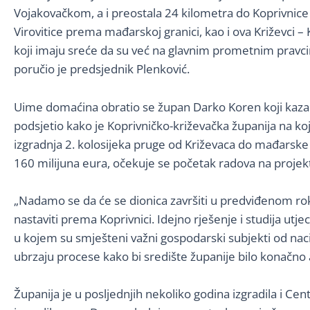
Vojakovačkom, a i preostala 24 kilometra do Koprivnice ć
Virovitice prema mađarskoj granici, kao i ova Križevci – 
koji imaju sreće da su već na glavnim prometnim pravci
poručio je predsjednik Plenković.
Uime domaćina obratio se župan Darko Koren koji kazao 
podsjetio kako je Koprivničko-križevačka županija na ko
izgradnja 2. kolosijeka pruge od Križevaca do mađarske 
160 milijuna eura, očekuje se početak radova na projekt
„Nadamo se da će se dionica završiti u predviđenom ro
nastaviti prema Koprivnici. Idejno rješenje i studija utje
u kojem su smješteni važni gospodarski subjekti od nac
ubrzaju procese kako bi središte županije bilo konačno
Županija je u posljednjih nekoliko godina izgradila i Ce