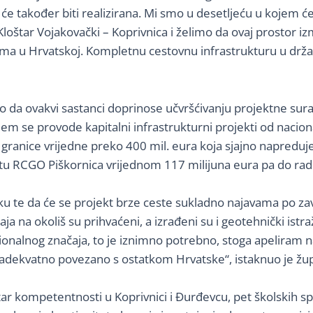
e također biti realizirana. Mi smo u desetljeću u kojem će 
Kloštar Vojakovački – Koprivnica i želimo da ovaj prostor i
ma u Hrvatskoj. Kompletnu cestovnu infrastrukturu u držav
da ovakvi sastanci doprinose učvršćivanju projektne surad
jem se provode kapitalni infrastrukturni projekti od nacion
granice vrijedne preko 400 mil. eura koja sjajno napreduje
u RCGO Piškornica vrijednom 117 milijuna eura pa do radova
ku te da će se projekt brze ceste sukladno najavama po z
caja na okoliš su prihvaćeni, a izrađeni su i geotehnički istr
ionalnog značaja, to je iznimno potrebno, stoga apeliram 
 adekvatno povezano s ostatkom Hrvatske“, istaknuo je žu
ntar kompetentnosti u Koprivnici i Đurđevcu, pet školskih s