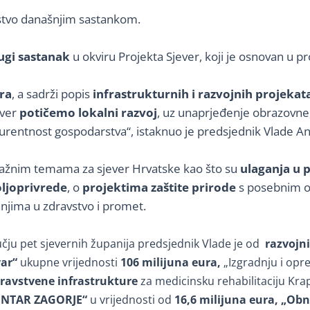
ljstvo današnjim sastankom.
ugi sastanak
u okviru Projekta Sjever, koji je osnovan u p
ura
, a sadrži popis
infrastrukturnih i razvojnih projekat
ever
potičemo lokalni razvoj
, uz unaprjeđenje obrazovn
nkurentnost gospodarstva“, istaknuo je predsjednik Vlade An
 važnim temama za sjever Hrvatske kao što su
ulaganja u 
oljoprivrede
, o
projektima zaštite prirode
s posebnim o
njima u zdravstvo i promet.
ju pet sjevernih županija predsjednik Vlade je od
razvojni
var“
ukupne vrijednosti
106 milijuna eura,
„Izgradnju i op
ravstvene infrastrukture
za medicinsku rehabilitaciju Krap
CENTAR ZAGORJE“
u vrijednosti od
16,6 milijuna eura, „Ob