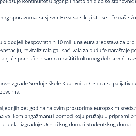
pokazuje kontinuitet ulaganja i nastojanje da se stanovnicima
og sporazuma za Sjever Hrvatske, koji što se tiče naše žu
 o dodjeli bespovratnih 10 milijuna eura sredstava za proje
evastaciju, revitalizirala ga i sačuvala za buduće naraštaj
 koji će pomoći ne samo u zaštiti kulturnog dobra već i ra
ve zgrade Srednje škole Koprivnica, Centra za palijativnu m
iževcima.
sljednjih pet godina na ovim prostorima europskim sredstvim
 na velikom angažmanu i pomoći koju pružaju u pripremi pr
i projekti izgradnje Učeničkog doma i Studentskog doma.