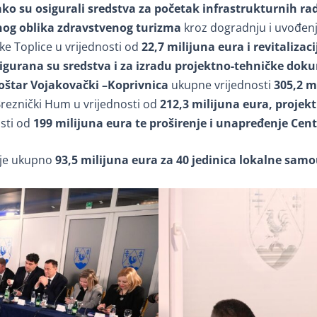
ako su osigurali sredstva za početak infrastrukturnih rad
nog oblika zdravstvenog turizma
kroz dogradnju i uvođen
ke Toplice u vrijednosti od
22,7 milijuna eura i revitaliz
osigurana su sredstva i za izradu projektno-tehničke dok
oštar Vojakovački –Koprivnica
ukupne vrijednosti
305,2 m
reznički Hum u vrijednosti od
212,3 milijuna eura, projek
sti od
199 milijuna eura te proširenje i unapređenje Cen
 je ukupno
93,5 milijuna eura za 40 jedinica lokalne samo