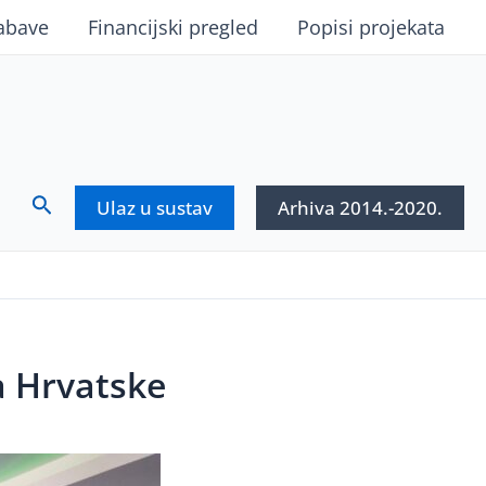
abave
Financijski pregled
Popisi projekata
Search
Ulaz u sustav
Arhiva 2014.-2020.
a Hrvatske