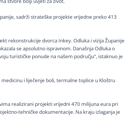
 stvore bolji uvjeti za život.
panije, sadrži strateške projekte vrijedne preko 413
kt rekonstrukcije dvorca Inkey. Odluka i vizija Županije
e pokazala se apsolutno ispravnom. Današnja Odluka o
zvoju turističke ponude na našem području“, istaknuo je
edicinu i liječenje boli, termalne toplice u Kloštru
a realizirani projekti vrijedni 470 milijuna eura pri
ojektno-tehničke dokumentacije. Na kraju izlaganja je