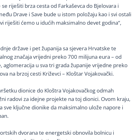
se riješiti brza cesta od Farkaševca do Bjelovara i
zmeđu Drave i Save bude u istom položaju kao i svi ostali
i riješiti ćemo u idućih maksimalno devet godina“,
nje države i pet županija sa sjevera Hrvatske te
alnog značaja vrijedni preko 700 milijuna eura – od
, aglomeracija u sva tri grada županije vrijedne preko
 na brzoj cesti Križevci – Kloštar Vojakovački.
avršetku dionice do Kloštra Vojakovačkog odmah
ažni radovi za idejne projekte na toj dionici. Ovom kraju,
na sve ključne dionike da maksimalno ulože napore i
pan.
portskih dvorana te energetski obnovila bolnicu i