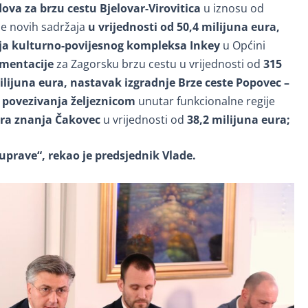
ova za brzu cestu Bjelovar-Virovitica
u iznosu od
je novih sadržaja
u vrijednosti od 50,4 milijuna eura,
acija kulturno-povijesnog kompleksa Inkey
u Općini
umentacije
za Zagorsku brzu cestu u vrijednosti od
315
ilijuna eura, nastavak izgradnje Brze ceste Popovec –
t povezivanja željeznicom
unutar funkcionalne regije
tra znanja Čakovec
u vrijednosti od
38,2 milijuna eura;
uprave“, rekao je predsjednik Vlade.