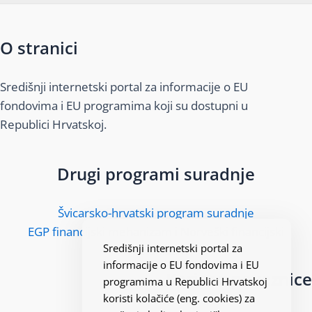
O stranici
Središnji internetski portal za informacije o EU
fondovima i EU programima koji su dostupni u
Republici Hrvatskoj.
Drugi programi suradnje
Švicarsko-hrvatski program suradnje
EGP financijski mehanizam i Norveški financijski
Središnji internetski portal za
mehanizam
informacije o EU fondovima i EU
Korisne poveznice
programima u Republici Hrvatskoj
koristi kolačiće (eng. cookies) za