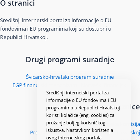
O stranici
Središnji internetski portal za informacije o EU
fondovima i EU programima koji su dostupni u
Republici Hrvatskoj.
Drugi programi suradnje
Švicarsko-hrvatski program suradnje
EGP financijski mehanizam i Norveški financijski
Središnji internetski portal za
mehanizam
informacije o EU fondovima i EU
Korisne poveznice
programima u Republici Hrvatskoj
koristi kolačiće (eng. cookies) za
pružanje boljeg korisničkog
Europska komisija
iskustva. Nastavkom korištenja
Predstavništvo Europske komisije u Hrvatskoj
ovog internetskog portala