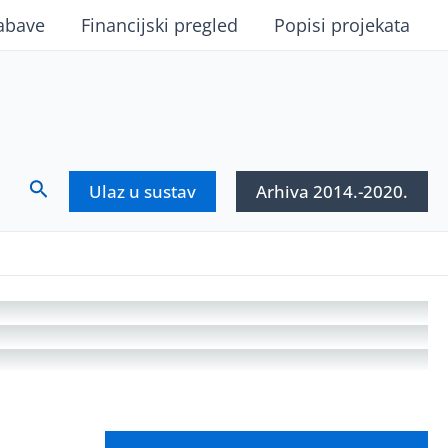
abave
Financijski pregled
Popisi projekata
Search
Ulaz u sustav
Arhiva 2014.-2020.