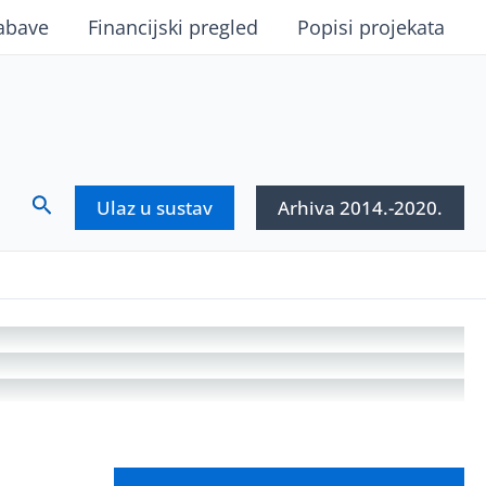
abave
Financijski pregled
Popisi projekata
Search
Ulaz u sustav
Arhiva 2014.-2020.