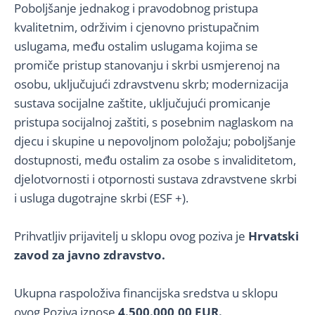
Poboljšanje jednakog i pravodobnog pristupa
kvalitetnim, održivim i cjenovno pristupačnim
uslugama, među ostalim uslugama kojima se
promiče pristup stanovanju i skrbi usmjerenoj na
osobu, uključujući zdravstvenu skrb; modernizacija
sustava socijalne zaštite, uključujući promicanje
pristupa socijalnoj zaštiti, s posebnim naglaskom na
djecu i skupine u nepovoljnom položaju; poboljšanje
dostupnosti, među ostalim za osobe s invaliditetom,
djelotvornosti i otpornosti sustava zdravstvene skrbi
i usluga dugotrajne skrbi (ESF +).
Prihvatljiv prijavitelj u sklopu ovog poziva je
Hrvatski
zavod za javno zdravstvo.
Ukupna raspoloživa financijska sredstva u sklopu
ovog Poziva iznose
4.500.000,00 EUR.