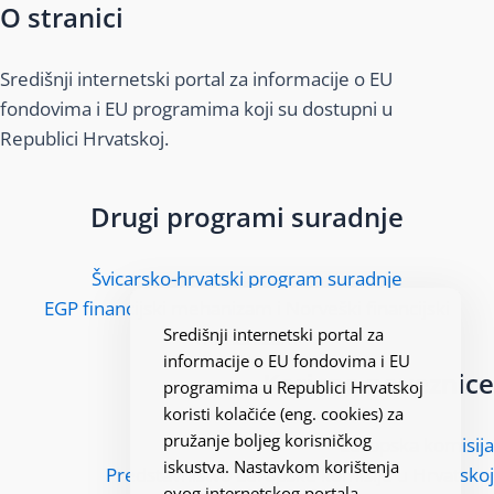
O stranici
Središnji internetski portal za informacije o EU
fondovima i EU programima koji su dostupni u
Republici Hrvatskoj.
Drugi programi suradnje
Švicarsko-hrvatski program suradnje
EGP financijski mehanizam i Norveški financijski
Središnji internetski portal za
mehanizam
informacije o EU fondovima i EU
Korisne poveznice
programima u Republici Hrvatskoj
koristi kolačiće (eng. cookies) za
pružanje boljeg korisničkog
Europska komisija
iskustva. Nastavkom korištenja
Predstavništvo Europske komisije u Hrvatskoj
ovog internetskog portala