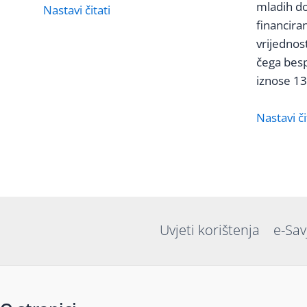
mladih do
Nastavi čitati
financira
vrijednos
čega bes
iznose 1
Nastavi či
Uvjeti korištenja
e-Sav