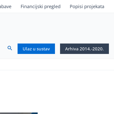
abave
Financijski pregled
Popisi projekata
Search
Ulaz u sustav
Arhiva 2014.-2020.