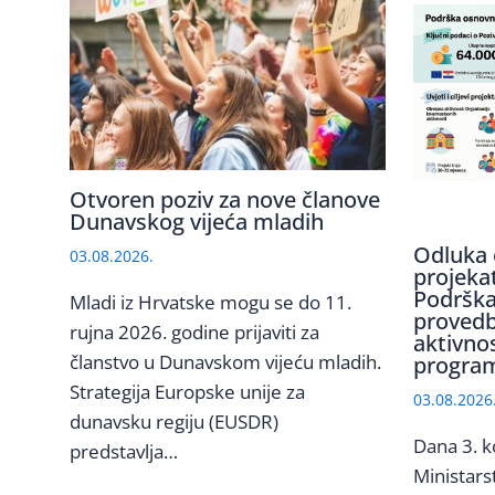
Otvoren poziv za nove članove
Dunavskog vijeća mladih
Odluka 
03.08.2026.
projeka
Podrška
Mladi iz Hrvatske mogu se do 11.
provedb
rujna 2026. godine prijaviti za
aktivno
članstvo u Dunavskom vijeću mladih.
program
Strategija Europske unije za
03.08.2026
dunavsku regiju (EUSDR)
Dana 3. k
predstavlja…
Ministars