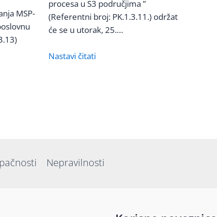
procesa u S3 područjima ”
vanja MSP-
(Referentni broj: PK.1.3.11.) održat
poslovnu
će se u utorak, 25.…
3.13)
Nastavi čitati
upačnosti
Nepravilnosti