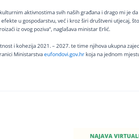
u kulturnim aktivnostima svih naših građana i drago mi je 
ekte u gospodarstvu, već i kroz širi društveni utjecaj, što 
zaći iz ovog poziva“, naglašava ministar Erlić.
ost i kohezija 2021. – 2027. te time njihova ukupna zajedn
tranici Ministarstva
eufondovi.gov.hr
koja na jednom mjestu 