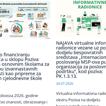
NAJAVA virtualne info
radionice vezane uz po
dodjelu bespovratnih
o financiranju
sredstava „Internaciona
ta u sklopu Poziva
poslovanja MSP-ova p
 osnovnim školama za
organizacija za poslov
u izvannastavnih
podršku”, kod poziva:
sti kao pripreme za
PK.1.3.13.
 cjelodnevne škole
24.07.2026.
.
Virtualna informativna radi
olovoza 2026. godine
okviru Poziva na dodjelu
tvo znanosti, obrazovanja i