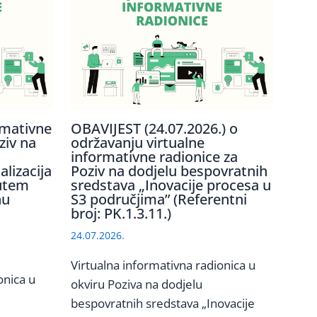
rmativne
OBAVIJEST (24.07.2026.) o
ziv na
održavanju virtualne
informativne radionice za
lizacija
Poziv na dodjelu bespovratnih
utem
sredstava „Inovacije procesa u
nu
S3 područjima” (Referentni
broj: PK.1.3.11.)
24.07.2026.
Virtualna informativna radionica u
onica u
okviru Poziva na dodjelu
bespovratnih sredstava „Inovacije