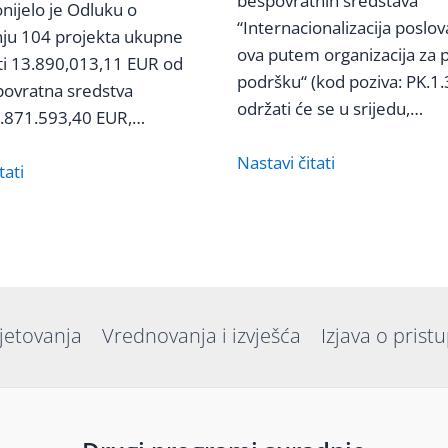
bespovratnih sredstava
nijelo je Odluku o
“Internacionalizacija poslo
nju 104 projekta ukupne
ova putem organizacija za 
ti 13.890,013,11 EUR od
podršku“ (kod poziva: PK.1.
povratna sredstva
održati će se u srijedu,…
3.871.593,40 EUR,…
Nastavi čitati
tati
jetovanja
Vrednovanja i izvješća
Izjava o prist