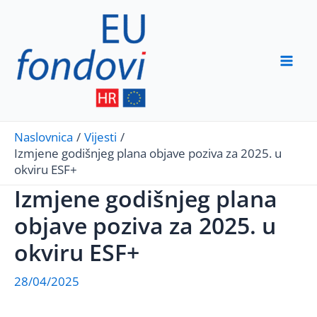
Skip
to
content
Mai
Men
Naslovnica
Vijesti
Izmjene godišnjeg plana objave poziva za 2025. u
okviru ESF+
Izmjene godišnjeg plana
objave poziva za 2025. u
okviru ESF+
28/04/2025