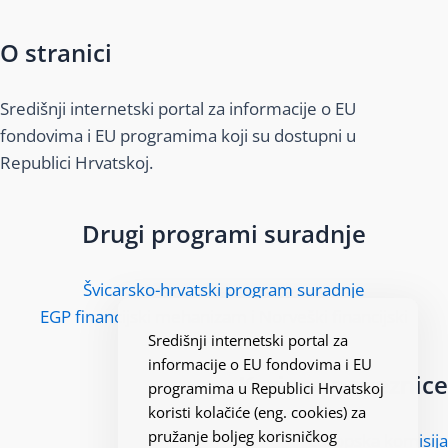
O stranici
Središnji internetski portal za informacije o EU
fondovima i EU programima koji su dostupni u
Republici Hrvatskoj.
Drugi programi suradnje
Švicarsko-hrvatski program suradnje
EGP financijski mehanizam i Norveški financijski
Središnji internetski portal za
mehanizam
informacije o EU fondovima i EU
Korisne poveznice
programima u Republici Hrvatskoj
koristi kolačiće (eng. cookies) za
pružanje boljeg korisničkog
Europska komisija