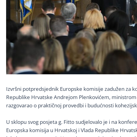
Izvršni potpredsjednik Europske komisije zadužen za koh
Republike Hrvatske Andrejom Plenkovićem, ministrom 
razgovarao o praktičnoj provedbi i budućnosti kohezijsk
U sklopu svog posjeta g. Fitto sudjelovalo je i na konfe
Europska komisija u Hrvatskoj i Vlada Republike Hrvatske