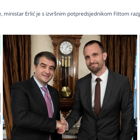
, ministar Erlić je s izvršnim potpredsjednikom Fittom raz