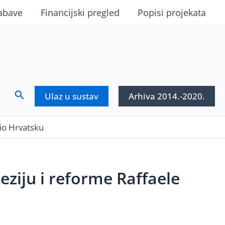
abave
Financijski pregled
Popisi projekata
Search
Ulaz u sustav
Arhiva 2014.-2020.
tio Hrvatsku
ziju i reforme Raffaele