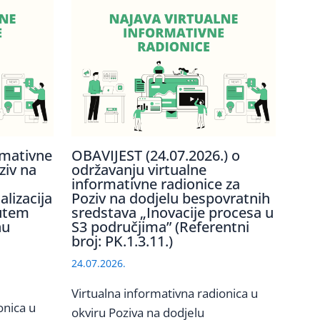
rmativne
OBAVIJEST (24.07.2026.) o
ziv na
održavanju virtualne
informativne radionice za
lizacija
Poziv na dodjelu bespovratnih
utem
sredstava „Inovacije procesa u
nu
S3 područjima” (Referentni
broj: PK.1.3.11.)
24.07.2026.
Virtualna informativna radionica u
onica u
okviru Poziva na dodjelu