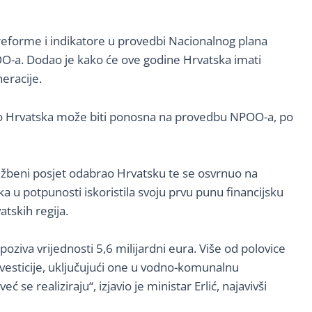
reforme i indikatore u provedbi Nacionalnog plana
 NPOO-a. Dodao je kako će ove godine Hrvatska imati
eracije.
ako Hrvatska može biti ponosna na provedbu NPOO-a, po
lužbeni posjet odabrao Hrvatsku te se osvrnuo na
ka u potpunosti iskoristila svoju prvu punu financijsku
atskih regija.
oziva vrijednosti 5,6 milijardni eura. Više od polovice
nvesticije, uključujući one u vodno-komunalnu
e realiziraju“, izjavio je ministar Erlić, najavivši