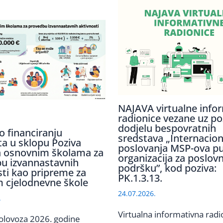
NAJAVA virtualne info
radionice vezane uz po
dodjelu bespovratnih
o financiranju
sredstava „Internaciona
ta u sklopu Poziva
poslovanja MSP-ova p
 osnovnim školama za
organizacija za poslov
u izvannastavnih
podršku”, kod poziva:
sti kao pripreme za
PK.1.3.13.
 cjelodnevne škole
24.07.2026.
.
Virtualna informativna radi
olovoza 2026. godine