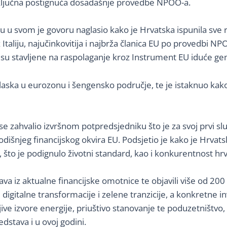
a ključna postignuća dosadašnje provedbe NPOO-a.
 u svom je govoru naglasio kako je Hrvatska ispunila sve 
z Italiju, najučinkovitija i najbrža članica EU po provedbi
 su stavljene na raspolaganje kroz Instrument EU iduće gen
 ulaska u eurozonu i šengensko područje, te je istaknuo k
se zahvalio izvršnom potpredsjedniku što je za svoj prvi s
dišnjeg financijskog okvira EU. Podsjetio je kako je Hrvats
 što je podignulo životni standard, kao i konkurentnost hrv
a iz aktualne financijske omotnice te objavili više od 200 p
digitalne transformacije i zelene tranzicije, a konkretne i
izvore energije, priuštivo stanovanje te poduzetništvo, već s
dstava i u ovoj godini.