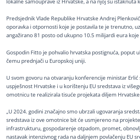
lokalne samouprave iz Hrvatske, a na njoj su istaknut
Predsjednik Vlade Republike Hrvatske Andrej Plenkoviću
oporavka i otpornosti koje je postavila te je trenutno, u
angažirano 81 posto od ukupno 10.5 milijardi eura koje
Gospodin Fitto je pohvalio hrvatska postignuća, poput
čemu prednjači u Europskoj uniji.
U svom govoru na otvaranju konferencije ministar Erlić 
uspješnost Hrvatske i u korištenju EU sredstava iz višego
omotnicu te realizirala tisuće projekata diljem Hrvatske,
„U 2024. godini značajno smo ubrzali ugovaranja sredstav
sredstava iz ove omotnice bit će usmjereno na projekte 
infrastrukturu, gospodarenje otpadom, promet, obnovljive 
nastavak intenzivnog rada na daljnjem povlačenju EU sre