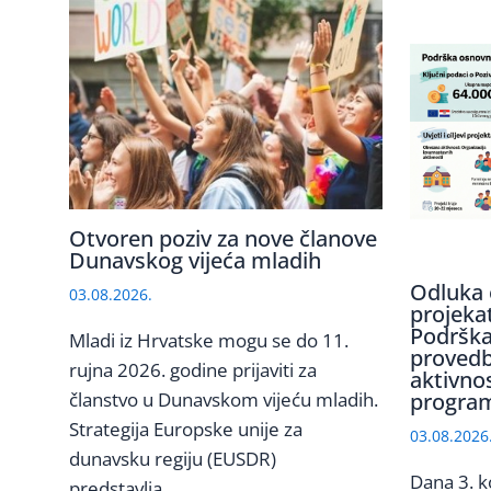
Otvoren poziv za nove članove
Dunavskog vijeća mladih
Odluka 
03.08.2026.
projeka
Podrška
Mladi iz Hrvatske mogu se do 11.
provedb
rujna 2026. godine prijaviti za
aktivno
članstvo u Dunavskom vijeću mladih.
program
Strategija Europske unije za
03.08.2026
dunavsku regiju (EUSDR)
Dana 3. k
predstavlja…