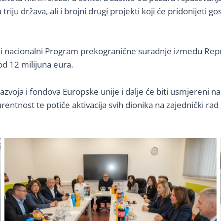
ju država, ali i brojni drugi projekti koji će pridonijeti g
i i nacionalni Program prekogranične suradnje između Repub
od 12 milijuna eura.
azvoja i fondova Europske unije i dalje će biti usmjereni n
ntnost te potiče aktivacija svih dionika na zajednički rad z