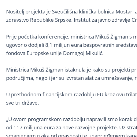
Nositelj projekta je Sveučilišna klinička bolnica Mostar, a
zdravstvo Republike Srpske, Institut za javno zdravlje Cr
Prije početka konferencije, ministrica Mikuš Žigman s mi
ugovor o dodjeli 8,1 milijun eura bespovratnih sredstav
fondova Europske unije Domagoj Mikulić.
Ministrica Mikuš Žigman istaknula je kako su projekti p
područjima, nego i jer su izvrstan alat za umrežavanje, 
U prethodnom financijskom razdoblju EU kroz ovu trilate
sve tri države.
„U ovom programskom razdoblju napravili smo korak dalj
od 117 milijuna eura za nove razvojne projekte. Uz stra
smanjenjem rizika od opasnosti te unaprjeđenjem kapaci