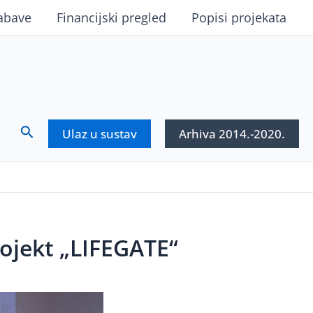
abave
Financijski pregled
Popisi projekata
Search
Ulaz u sustav
Arhiva 2014.-2020.
rojekt „LIFEGATE“