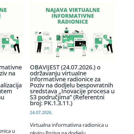
rmativne
OBAVIJEST (24.07.2026.) o
ziv na
održavanju virtualne
informativne radionice za
lizacija
Poziv na dodjelu bespovratnih
utem
sredstava „Inovacije procesa u
nu
S3 područjima” (Referentni
broj: PK.1.3.11.)
24.07.2026.
Virtualna informativna radionica u
onica u
okviru Poziva na dodjelu