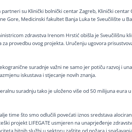
 partneri su Klinički bolnički centar Zagreb, Klinički centar 
ne Gore, Medicinski fakultet Banja Luka te Sveučilište u Ban
nistricom zdravstva Irenom Hrstić obišla je Sveučilišnu kli
a za provedbu ovog projekta. Uručenju ugovora prisustvovao 
rekogranične suradnje važni ne samo jer potiču razvoj i un
razmjenu iskustava i stjecanje novih znanja.
ralnu suradnju tako je uloženo više od 50 milijuna eura u 
e time što smo odlučili povećati iznos sredstava alociran
teški projekt LIFEGATE usmjeren na unaprjeđenje zdravstven
teta hitnih službi u sektoru zaštite od požara i spašavan