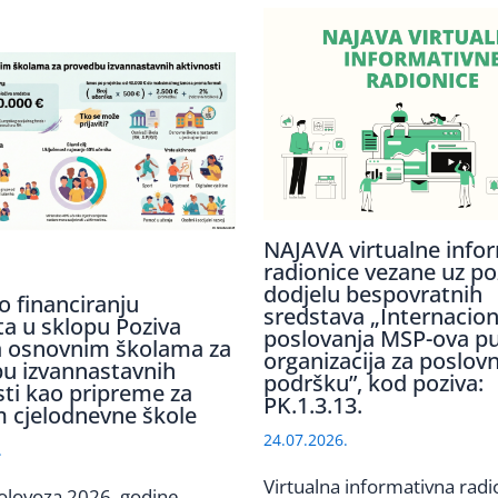
NAJAVA virtualne info
radionice vezane uz po
dodjelu bespovratnih
o financiranju
sredstava „Internaciona
ta u sklopu Poziva
poslovanja MSP-ova p
 osnovnim školama za
organizacija za poslov
u izvannastavnih
podršku”, kod poziva:
sti kao pripreme za
PK.1.3.13.
 cjelodnevne škole
24.07.2026.
.
Virtualna informativna radi
olovoza 2026. godine