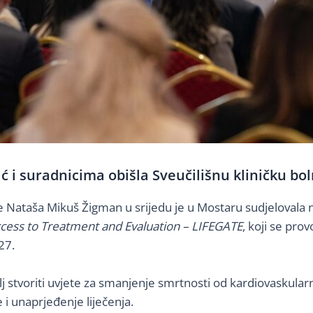
ć i suradnicima obišla Sveučilišnu kliničku bo
je Nataša Mikuš Žigman u srijedu je u Mostaru sudjelovala 
 Access to Treatment and Evaluation – LIFEGATE
, koji se pr
27.
e cilj stvoriti uvjete za smanjenje smrtnosti od kardiovasku
i unaprjeđenje liječenja.