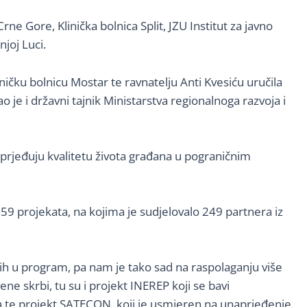
Crne Gore, Klinička bolnica Split, JZU Institut za javno
joj Luci.
ničku bolnicu Mostar te ravnatelju Anti Kvesiću uručila
je i državni tajnik Ministarstva regionalnoga razvoja i
aprjeđuju kvalitetu života građana u pograničnim
59 projekata, na kojima je sudjelovalo 249 partnera iz
ih u program, pa nam je tako sad na raspolaganju više
e skrbi, tu su i projekt INEREP koji se bavi
ja te projekt SATECON, koji je usmjeren na unaprjeđenje