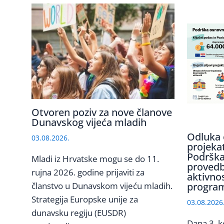
Otvoren poziv za nove članove
Dunavskog vijeća mladih
Odluka 
03.08.2026.
projeka
Podrška
Mladi iz Hrvatske mogu se do 11.
provedb
rujna 2026. godine prijaviti za
aktivno
članstvo u Dunavskom vijeću mladih.
program
Strategija Europske unije za
03.08.2026
dunavsku regiju (EUSDR)
Dana 3. k