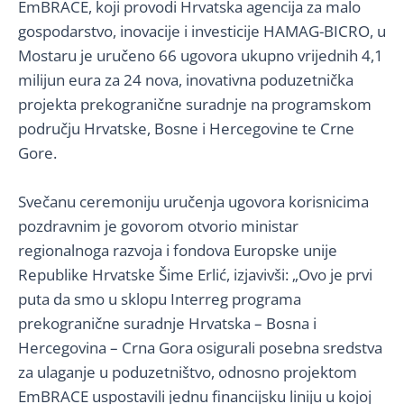
EmBRACE, koji provodi Hrvatska agencija za malo
gospodarstvo, inovacije i investicije HAMAG-BICRO, u
Mostaru je uručeno 66 ugovora ukupno vrijednih 4,1
milijun eura za 24 nova, inovativna poduzetnička
projekta prekogranične suradnje na programskom
području Hrvatske, Bosne i Hercegovine te Crne
Gore.
Svečanu ceremoniju uručenja ugovora korisnicima
pozdravnim je govorom otvorio ministar
regionalnoga razvoja i fondova Europske unije
Republike Hrvatske Šime Erlić, izjavivši: „Ovo je prvi
puta da smo u sklopu Interreg programa
prekogranične suradnje Hrvatska – Bosna i
Hercegovina – Crna Gora osigurali posebna sredstva
za ulaganje u poduzetništvo, odnosno projektom
EmBRACE uspostavili jednu financijsku liniju u kojoj