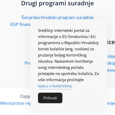
Drugi programi suradnje
Švicarsko-hrvatski program suradnje
EGP financijski mehanizam i Norveški financijski
Središnji internetski portal za
mehanizam
informacije o EU fondovima i EU
Korisne poveznice
programima u Republici Hrvatskoj
koristi kolačiće (eng. cookies) za
pružanje boljeg korisničkog
Europska komisija
iskustva. Nastavkom korištenja
Predstavništvo Europske komisije u Hrvatskoj
ovog internetskog portala
Kohesio
pristajete na upotrebu kolačića. Za
više informacija pročitajte
Izjavu o kolačićima
.
Copyright ©2026 - EU fondovi Hrvatska
Prihvati
Ministarstvo regionalnoga razvoja i fondova Europske unije