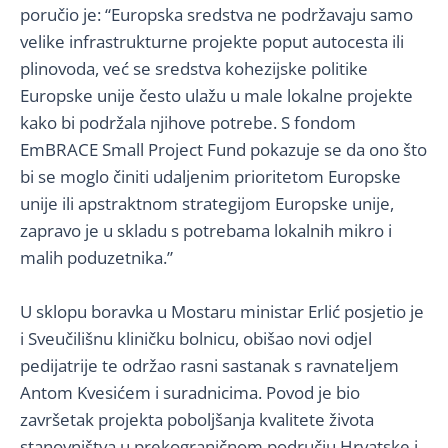
poručio je: “Europska sredstva ne podržavaju samo
velike infrastrukturne projekte poput autocesta ili
plinovoda, već se sredstva kohezijske politike
Europske unije često ulažu u male lokalne projekte
kako bi podržala njihove potrebe. S fondom
EmBRACE Small Project Fund pokazuje se da ono što
bi se moglo činiti udaljenim prioritetom Europske
unije ili apstraktnom strategijom Europske unije,
zapravo je u skladu s potrebama lokalnih mikro i
malih poduzetnika.”
U sklopu boravka u Mostaru ministar Erlić posjetio je
i Sveučilišnu kliničku bolnicu, obišao novi odjel
pedijatrije te održao rasni sastanak s ravnateljem
Antom Kvesićem i suradnicima. Povod je bio
završetak projekta poboljšanja kvalitete života
stanovništva u prekograničnom području Hrvatske i