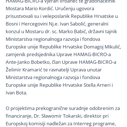
HAMAG-BICRO-a Vjeran Vrbanec te gradonačelnik
Mostara Mario Kordić. Uručenju ugovora
prisustvovali su i veleposlanik Republike Hrvatske u
Bosni i Hercegovini Nj.e. Ivan Sabolić, generalni
konzul u Mostaru dr. sc. Marko Babić, državni tajnik
Ministarstva regionalnoga razvoja i fondova
Europske unije Republike Hrvatske Domagoj Mikulić,
zamjenik predsjednika Uprave HAMAG-BICRO-a
Ante-Janko Bobetko, član Uprave HAMAG-BICRO-a
Želimir Kramarić te ravnatelji Uprava unutar
Ministarstva regionalnoga razvoja i fondova
Europske unije Republike Hrvatske Stella Arneri i
Ivan Bota.
O projektima prekogranične suradnje odobrenim za
financiranje, Dr. Sławomir Tokarski, direktor pri
Europskoj komisiji nadležan za Interreg programe,