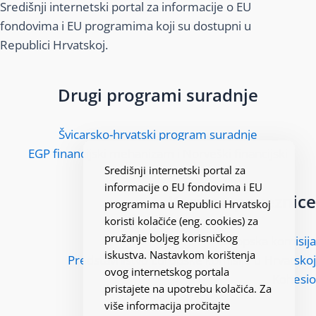
Središnji internetski portal za informacije o EU
fondovima i EU programima koji su dostupni u
Republici Hrvatskoj.
Drugi programi suradnje
Švicarsko-hrvatski program suradnje
EGP financijski mehanizam i Norveški financijski
Središnji internetski portal za
mehanizam
informacije o EU fondovima i EU
Korisne poveznice
programima u Republici Hrvatskoj
koristi kolačiće (eng. cookies) za
pružanje boljeg korisničkog
Europska komisija
iskustva. Nastavkom korištenja
Predstavništvo Europske komisije u Hrvatskoj
ovog internetskog portala
Kohesio
pristajete na upotrebu kolačića. Za
više informacija pročitajte