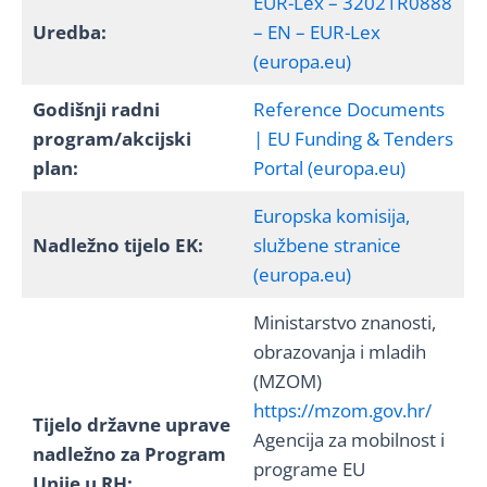
EUR-Lex – 32021R0888
Uredba:
– EN – EUR-Lex
(europa.eu)
Godišnji radni
Reference Documents
program/akcijski
| EU Funding & Tenders
plan:
Portal (europa.eu)
Europska komisija,
Nadležno tijelo EK:
službene stranice
(europa.eu)
Ministarstvo znanosti,
obrazovanja i mladih
(MZOM)
https://mzom.gov.hr/
Tijelo državne uprave
Agencija za mobilnost i
nadležno za Program
programe EU
Unije u RH: