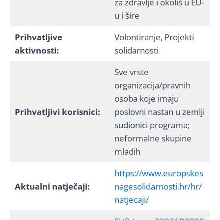
za zdravlje i okoliš u EU-
u i šire
Prihvatljive
Volontiranje, Projekti
aktivnosti:
solidarnosti
Sve vrste
organizacija/pravnih
osoba koje imaju
Prihvatljivi korisnici:
poslovni nastan u zemlji
sudionici programa;
neformalne skupine
mladih
https://www.europskes
Aktualni natječaji:
nagesolidarnosti.hr/hr/
natjecaji/