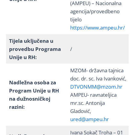
(AMPEU) – Nacionalna
agencija/provedbeno
tijelo
https://www.ampeu.hr/
Tijela uključena u
provedbu Programa
/
Unije u RH:
MZOM- državna tajnica
doc. dr. sc. Iva Ivanković,
Nadležna osoba za
DTVONMM@mzom.hr
Program Unije u RH
AMPEU- ravnateljica
na dužnosničkoj
mr.sc. Antonija
razini:
Gladović,
ured@ampeu.hr
Ivana Sokač Troha – 01