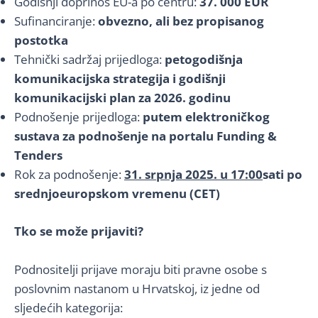
Godišnji doprinos EU-a po centru:
37. 000 EUR
Sufinanciranje:
obvezno, ali bez propisanog
postotka
Tehnički sadržaj prijedloga:
petogodišnja
komunikacijska strategija i godišnji
komunikacijski plan za 2026. godinu
Podnošenje prijedloga:
putem
elektroničkog
sustava za podnošenje
na portalu Funding &
Tenders
Rok za podnošenje:
31. srpnja 2025. u 17:00
sati po
srednjoeuropskom vremenu (CET)
Tko se može prijaviti?
Podnositelji prijave moraju biti pravne osobe s
poslovnim nastanom u Hrvatskoj, iz jedne od
sljedećih kategorija: