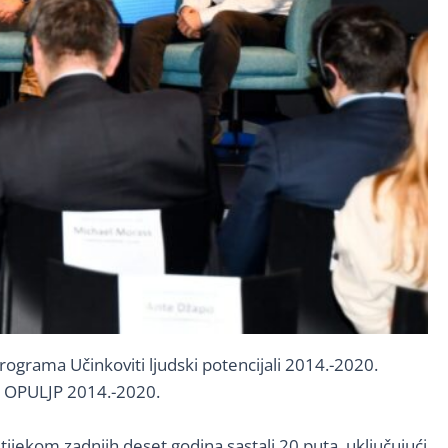
 programa Učinkoviti ljudski potencijali 2014.-2020.
je OPULJP 2014.-2020.
tijekom zadnjih deset godina sastali 20 puta, uključujući