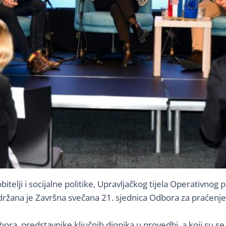
itelji i socijalne politike, Upravljačkog tijela Operativnog
održana je Završna svečana 21. sjednica Odbora za praćen
ora, predstavnike ključnih dionika u provedbi, a koji su se 