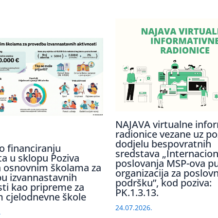
NAJAVA virtualne info
radionice vezane uz po
dodjelu bespovratnih
o financiranju
sredstava „Internaciona
ta u sklopu Poziva
poslovanja MSP-ova p
 osnovnim školama za
organizacija za poslov
u izvannastavnih
podršku”, kod poziva:
sti kao pripreme za
PK.1.3.13.
 cjelodnevne škole
24.07.2026.
.