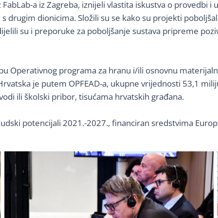
z FabLab-a iz Zagreba, iznijeli vlastita iskustva o provedbi i 
 s drugim dionicima. Složili su se kako su projekti poboljšal
ijelili su i preporuke za poboljšanje sustava pripreme poz
bu Operativnog programa za hranu i/ili osnovnu materijaln
 Hrvatska je putem OPFEAD-a, ukupne vrijednosti 53,1 milij
odi ili školski pribor, tisućama hrvatskih građana.
udski potencijali 2021.-2027., financiran sredstvima Europ