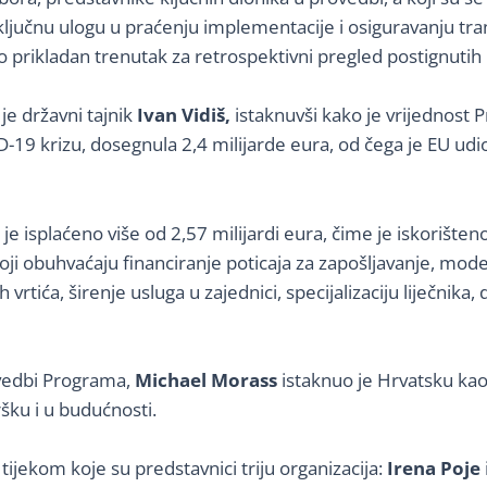
ključnu ulogu u praćenju implementacije i osiguravanju tr
o prikladan trenutak za retrospektivni pregled postignutih 
 je državni tajnik
Ivan Vidiš,
istaknuvši kako je vrijednost P
9 krizu, dosegnula 2,4 milijarde eura, od čega je EU udio 
e isplaćeno više od 2,57 milijardi eura, čime je iskorište
oji obuhvaćaju financiranje poticaja za zapošljavanje, mod
vrtića, širenje usluga u zajednici, specijalizaciju liječnika
ovedbi Programa,
Michael Morass
istaknuo je Hrvatsku kao
šku i u budućnosti.
 tijekom koje su predstavnici triju organizacija:
Irena Poje