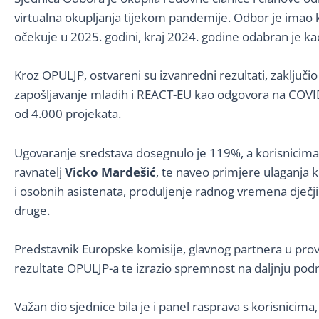
virtualna okupljanja tijekom pandemije. Odbor je imao 
očekuje u 2025. godini, kraj 2024. godine odabran je ka
Kroz OPULJP, ostvareni su izvanredni rezultati, zaključio
zapošljavanje mladih i REACT-EU kao odgovora na COVID-1
od 4.000 projekata.
Ugovaranje sredstava dosegnulo je 119%, a korisnicima j
ravnatelj
Vicko Mardeši
ć
, te naveo primjere ulaganja k
i osobnih asistenata, produljenje radnog vremena dječjih 
druge.
Predstavnik Europske komisije, glavnog partnera u pr
rezultate OPULJP-a te izrazio spremnost na daljnju podr
Važan dio sjednice bila je i panel rasprava s korisnicima,