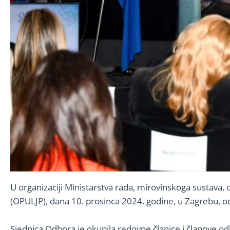
U organizaciji Ministarstva rada, mirovinskoga sustava, ob
(OPULJP), dana 10. prosinca 2024. godine, u Zagrebu, 
Sjednica Odbora je okupila redovne članice i članove odb