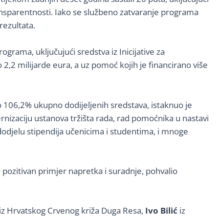
ansparentnosti. Iako se službeno zatvaranje programa
rezultata.
rograma, uključujući sredstva iz Inicijative za
2,2 milijarde eura, a uz pomoć kojih je financirano više
no 106,2% ukupno dodijeljenih sredstava, istaknuo je
ernizaciju ustanova tržišta rada, rad pomoćnika u nastavi
, dodjelu stipendija učenicima i studentima, i mnoge
 pozitivan primjer napretka i suradnje, pohvalio
iz Hrvatskog Crvenog križa Duga Resa,
Ivo Bili
ć
iz