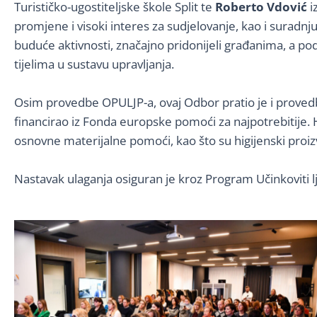
Turističko-ugostiteljske škole Split te
Roberto Vdovi
ć
i
promjene i visoki interes za sudjelovanje, kao i suradnju
buduće aktivnosti, značajno pridonijeli građanima, a pod
tijelima u sustavu upravljanja.
Osim provedbe OPULJP-a, ovaj Odbor pratio je i proved
financirao iz Fonda europske pomoći za najpotrebitije.
osnovne materijalne pomoći, kao što su higijenski proizv
Nastavak ulaganja osiguran je kroz Program Učinkoviti lj