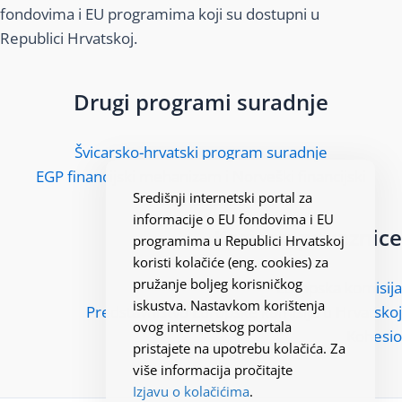
fondovima i EU programima koji su dostupni u
Republici Hrvatskoj.
Drugi programi suradnje
Švicarsko-hrvatski program suradnje
EGP financijski mehanizam i Norveški financijski
Središnji internetski portal za
mehanizam
informacije o EU fondovima i EU
Korisne poveznice
programima u Republici Hrvatskoj
koristi kolačiće (eng. cookies) za
pružanje boljeg korisničkog
Europska komisija
iskustva. Nastavkom korištenja
Predstavništvo Europske komisije u Hrvatskoj
ovog internetskog portala
Kohesio
pristajete na upotrebu kolačića. Za
više informacija pročitajte
Izjavu o kolačićima
.