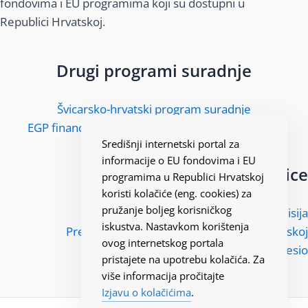
fondovima i EU programima koji su dostupni u
Republici Hrvatskoj.
Drugi programi suradnje
Švicarsko-hrvatski program suradnje
EGP financijski mehanizam i Norveški financijski
Središnji internetski portal za
mehanizam
informacije o EU fondovima i EU
Korisne poveznice
programima u Republici Hrvatskoj
koristi kolačiće (eng. cookies) za
pružanje boljeg korisničkog
Europska komisija
iskustva. Nastavkom korištenja
Predstavništvo Europske komisije u Hrvatskoj
ovog internetskog portala
Kohesio
pristajete na upotrebu kolačića. Za
više informacija pročitajte
Izjavu o kolačićima
.