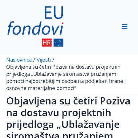
Skip
to
content
Mai
Men
Naslovnica
Vijesti
Objavljena su četiri Poziva na dostavu projektnih
prijedloga „Ublažavanje siromaštva pružanjem
pomoći najpotrebitijim osobama podjelom hrane i
osnovne materijalne pomoći“
Objavljena su četiri Poziva
na dostavu projektnih
prijedloga „Ublažavanje
siromaštva pružanjem