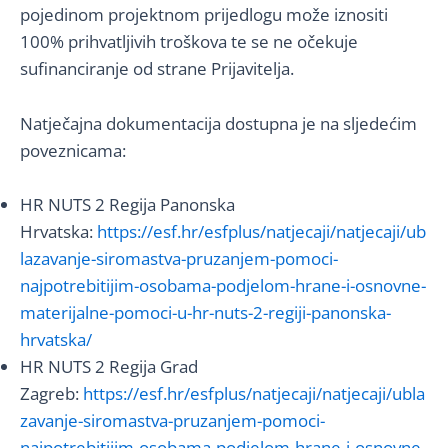
pojedinom projektnom prijedlogu može iznositi
100% prihvatljivih troškova te se ne očekuje
sufinanciranje od strane Prijavitelja.
Natječajna dokumentacija dostupna je na sljedećim
poveznicama:
HR NUTS 2 Regija Panonska
Hrvatska:
https://esf.hr/esfplus/natjecaji/natjecaji/ub
lazavanje-siromastva-pruzanjem-pomoci-
najpotrebitijim-osobama-podjelom-hrane-i-osnovne-
materijalne-pomoci-u-hr-nuts-2-regiji-panonska-
hrvatska/
HR NUTS 2 Regija Grad
Zagreb:
https://esf.hr/esfplus/natjecaji/natjecaji/ubla
zavanje-siromastva-pruzanjem-pomoci-
najpotrebitijim-osobama-podjelom-hrane-i-osnovne-