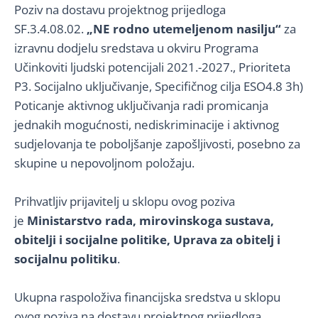
Poziv na dostavu projektnog prijedloga
SF.3.4.08.02.
„NE rodno utemeljenom nasilju“
za
izravnu dodjelu sredstava u okviru Programa
Učinkoviti ljudski potencijali 2021.-2027., Prioriteta
P3. Socijalno uključivanje, Specifičnog cilja ESO4.8 3h)
Poticanje aktivnog uključivanja radi promicanja
jednakih mogućnosti, nediskriminacije i aktivnog
sudjelovanja te poboljšanje zapošljivosti, posebno za
skupine u nepovoljnom položaju.
Prihvatljiv prijavitelj u sklopu ovog poziva
je
Ministarstvo rada, mirovinskoga sustava,
obitelji i socijalne politike, Uprava za obitelj i
socijalnu politiku
.
Ukupna raspoloživa financijska sredstva u sklopu
ovog poziva na dostavu projektnog prijedloga