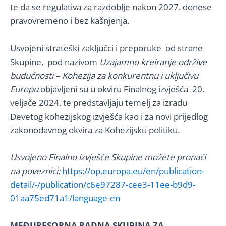
te da se regulativa za razdoblje nakon 2027. donese
pravovremeno i bez kašnjenja.
Usvojeni strateški zaključci i preporuke od strane
Skupine, pod nazivom
Uzajamno kreiranje održive
budućnosti – Kohezija za konkurentnu i uključivu
Europu
objavljeni su u okviru Finalnog izvješća 20.
veljače 2024. te predstavljaju temelj za izradu
Devetog kohezijskog izvješća kao i za novi prijedlog
zakonodavnog okvira za Kohezijsku politiku.
Usvojeno Finalno izvješće Skupine možete pronaći
na poveznici:
https://op.europa.eu/en/publication-
detail/-/publication/c6e97287-cee3-11ee-b9d9-
01aa75ed71a1/language-en
MEĐURESORNA RADNA SKUPINA ZA