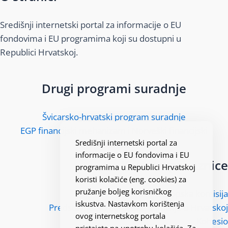
Središnji internetski portal za informacije o EU
fondovima i EU programima koji su dostupni u
Republici Hrvatskoj.
Drugi programi suradnje
Švicarsko-hrvatski program suradnje
EGP financijski mehanizam i Norveški financijski
Središnji internetski portal za
mehanizam
informacije o EU fondovima i EU
Korisne poveznice
programima u Republici Hrvatskoj
koristi kolačiće (eng. cookies) za
pružanje boljeg korisničkog
Europska komisija
iskustva. Nastavkom korištenja
Predstavništvo Europske komisije u Hrvatskoj
ovog internetskog portala
Kohesio