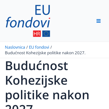
Skip
to
content
Mai
Men
Naslovnica
EU fondovi
Budućnost Kohezijske politike nakon 2027.
Budućnost
Kohezijske
politike nakon