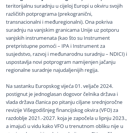
teritorijalnu suradnju u cijeloj Europi u okviru svojih
različitih potprograma (prekogranični,
transnacionalni i međuregionalni). Ona pokriva
suradnju na vanjskim granicama Unije uz potporu
vanjskih instrumenata (kao što su Instrument
pretpristupne pomoći – IPA i Instrument za
susjedstvo, razvoj i međunarodnu suradnju – NDICI) i
uspostavlja novi potprogram namijenjen jačanju
regionalne suradnje najudaljenijih regija.
Na sastanku Europskog vijeća 01. veljače 2024.
postignut je jednoglasan dogovor čelnika država i
vlada država članica po pitanju ciljane srednjoročne
revizije Višegodišnjeg financijskog okvira (VFO) za
razdoblje 2021.-2027. koja je započela u lipnju 2023.,
a imajući u vidu kako VFO u trenutnom obliku nije u