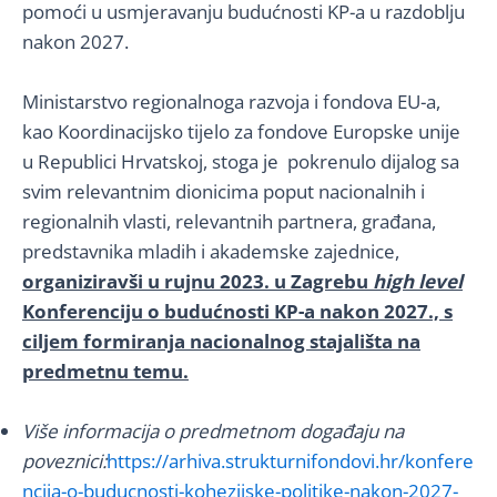
pomoći u usmjeravanju budućnosti KP-a u razdoblju
nakon 2027.
Ministarstvo regionalnoga razvoja i fondova EU-a,
kao Koordinacijsko tijelo za fondove Europske unije
u Republici Hrvatskoj, stoga je pokrenulo dijalog sa
svim relevantnim dionicima poput nacionalnih i
regionalnih vlasti, relevantnih partnera, građana,
predstavnika mladih i akademske zajednice,
organiziravši u rujnu 2023. u Zagrebu
high level
Konferenciju o budućnosti KP-a nakon 2027., s
ciljem formiranja nacionalnog stajališta na
predmetnu temu.
Više informacija o predmetnom događaju na
poveznici:
https://arhiva.strukturnifondovi.hr/konfere
ncija-o-buducnosti-kohezijske-politike-nakon-2027-