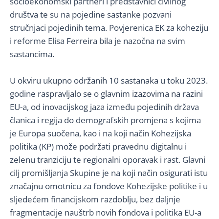
socioekonomski partneri i predstavnici civilnog
društva te su na pojedine sastanke pozvani
stručnjaci pojedinih tema. Povjerenica EK za koheziju
i reforme Elisa Ferreira bila je nazočna na svim
sastancima.
U okviru ukupno održanih 10 sastanaka u toku 2023.
godine raspravljalo se o glavnim izazovima na razini
EU-a, od inovacijskog jaza između pojedinih država
članica i regija do demografskih promjena s kojima
je Europa suočena, kao i na koji način Kohezijska
politika (KP) može podržati pravednu digitalnu i
zelenu tranziciju te regionalni oporavak i rast. Glavni
cilj promišljanja Skupine je na koji način osigurati istu
značajnu omotnicu za fondove Kohezijske politike i u
sljedećem financijskom razdoblju, bez daljnje
fragmentacije nauštrb novih fondova i politika EU-a