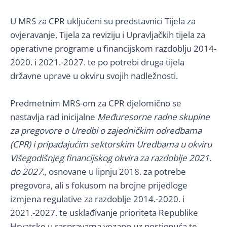
U MRS za CPR uključeni su predstavnici Tijela za
ovjeravanje, Tijela za reviziju i Upravljačkih tijela za
operativne programe u financijskom razdoblju 2014-
2020. i 2021.-2027. te po potrebi druga tijela
državne uprave u okviru svojih nadležnosti.
Predmetnim MRS-om za CPR djelomično se
nastavlja rad inicijalne
Međuresorne radne skupine
za pregovore o Uredbi o zajedničkim odredbama
(CPR) i pripadajućim sektorskim Uredbama u okviru
Višegodišnjeg financijskog okvira za razdoblje 2021.
do 2027.,
osnovane u lipnju 2018. za potrebe
pregovora, ali s fokusom na brojne prijedloge
izmjena regulative za razdoblje 2014.-2020. i
2021.-2027. te usklađivanje prioriteta Republike
Hrvatske u raspravama vezano uz postignuća te