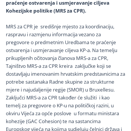
praćenje ostvarenja i usmjeravanje ciljeva
Kohezijske politike (MRS za CPR).
MRS za CPR je središnje mjesto za koordinaciju,
raspravu i razmjenu informacija vezano za
pregovore o predmetnim Uredbama te praćenje
ostvarenja i usmjeravanje ciljeva KP-a. Na temelju
prikupljenih očitovanja članova MRS-a za CPR,
Tajništvo MRS-a za CPR kreira zaključke koji se
dostavljaju imenovanim hrvatskim predstavnicima za
potrebe sastanaka Radne skupine za strukturne
mjere i najudaljenije regije (SMOR) u Bruxellesu.
Zaključci MRS-a za CPR također će služiti i kao
temelj za pregovore o KP-u na političkoj razini, u
okviru Vijeća za opće poslove u formatu ministara
kohezije (GAC Cohesion) te na sastancima
Europskog vijeća na kojima sudjeluju čelnici država i