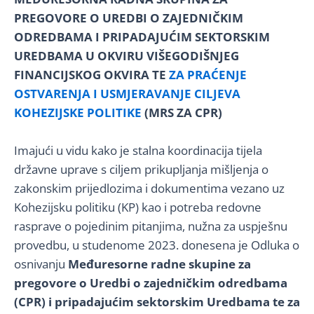
PREGOVORE O UREDBI O ZAJEDNIČKIM
ODREDBAMA I PRIPADAJUĆIM SEKTORSKIM
UREDBAMA U OKVIRU VIŠEGODIŠNJEG
FINANCIJSKOG OKVIRA TE
ZA PRAĆENJE
OSTVARENJA I USMJERAVANJE CILJEVA
KOHEZIJSKE POLITIKE
(MRS ZA CPR)
Imajući u vidu kako je stalna koordinacija tijela
državne uprave s ciljem prikupljanja mišljenja o
zakonskim prijedlozima i dokumentima vezano uz
Kohezijsku politiku (KP) kao i potreba redovne
rasprave o pojedinim pitanjima, nužna za uspješnu
provedbu, u studenome 2023. donesena je Odluka o
osnivanju
Međuresorne radne skupine za
pregovore o Uredbi o zajedničkim odredbama
(CPR) i pripadajućim sektorskim Uredbama te za