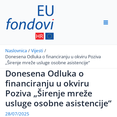
Skip
to
content
Mai
Men
Naslovnica
Vijesti
Donesena Odluka o financiranju u okviru Poziva
„Širenje mreže usluge osobne asistencije“
Donesena Odluka o
financiranju u okviru
Poziva „Širenje mreže
usluge osobne asistencije“
28/07/2025