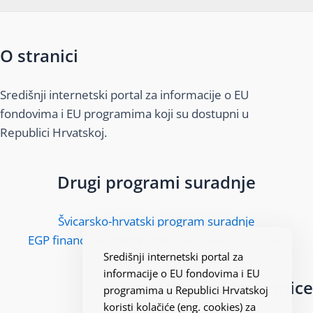
O stranici
Središnji internetski portal za informacije o EU
fondovima i EU programima koji su dostupni u
Republici Hrvatskoj.
Drugi programi suradnje
Švicarsko-hrvatski program suradnje
EGP financijski mehanizam i Norveški financijski
Središnji internetski portal za
mehanizam
informacije o EU fondovima i EU
Korisne poveznice
programima u Republici Hrvatskoj
koristi kolačiće (eng. cookies) za